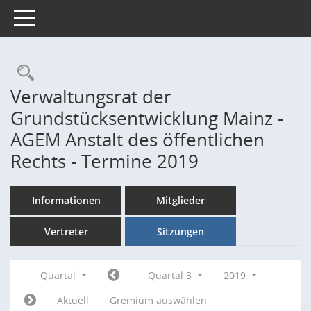
Toggle navigation
Rechercheauswahl
Verwaltungsrat der
Grundstücksentwicklung Mainz -
AGEM Anstalt des öffentlichen
Rechts - Termine 2019
Informationen
Mitglieder
Vertreter
Sitzungen
Quartal
Quartal 3
2019
Aktuell
Gremium auswählen