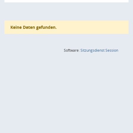
Keine Daten gefunden.
(Wird in
Software:
Sitzungsdienst
Session