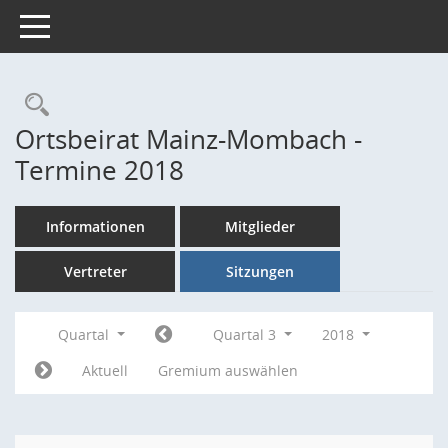
Toggle navigation
Rechercheauswahl
Ortsbeirat Mainz-Mombach -
Termine 2018
Informationen
Mitglieder
Vertreter
Sitzungen
Quartal
Quartal 3
2018
Aktuell
Gremium auswählen