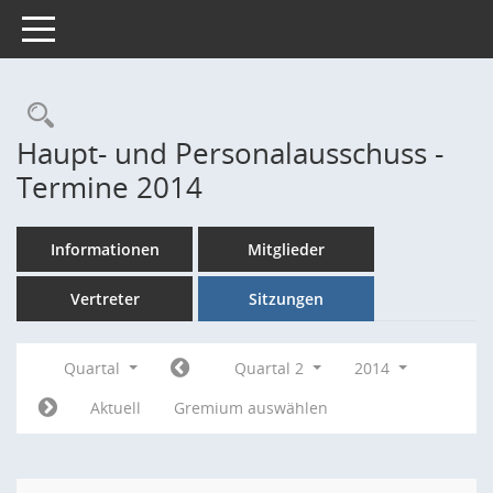
Toggle navigation
Rechercheauswahl
Haupt- und Personalausschuss -
Termine 2014
Informationen
Mitglieder
Vertreter
Sitzungen
Quartal
Quartal 2
2014
Aktuell
Gremium auswählen