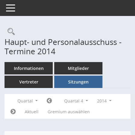
Toggle navigation
Rechercheauswahl
Haupt- und Personalausschuss -
Termine 2014
Informationen
Mitglieder
Vertreter
Sitzungen
Quartal
Quartal 4
2014
Aktuell
Gremium auswählen