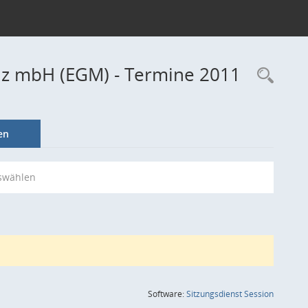
inz mbH (EGM) - Termine 2011
Rec
en
swählen
(Wird in
Software:
Sitzungsdienst
Session