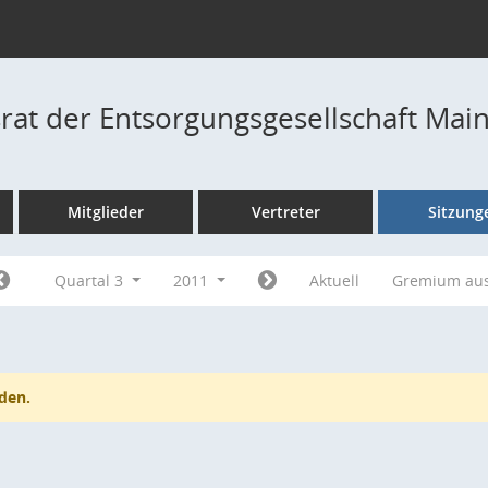
rat der Entsorgungsgesellschaft Ma
Mitglieder
Vertreter
Sitzung
Quartal 3
2011
Aktuell
Gremium au
den.