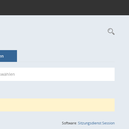
Rec
en
swählen
(Wird in
Software:
Sitzungsdienst
Session