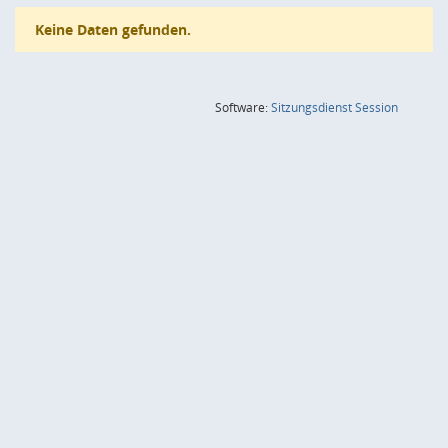
Keine Daten gefunden.
(Wird in
Software:
Sitzungsdienst
Session