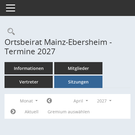
Toggle navigation
Rechercheauswahl
Ortsbeirat Mainz-Ebersheim -
Termine 2027
Informationen
Mitglieder
Vertreter
Sitzungen
Monat
April
2027
Aktuell
Gremium auswählen