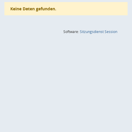
Keine Daten gefunden.
(Wird in
Software:
Sitzungsdienst
Session