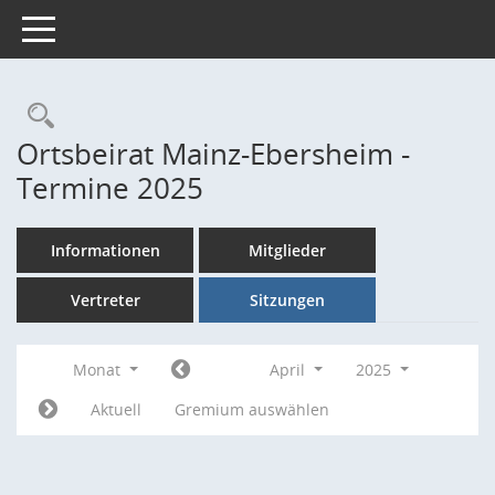
Toggle navigation
Rechercheauswahl
Ortsbeirat Mainz-Ebersheim -
Termine 2025
Informationen
Mitglieder
Vertreter
Sitzungen
Monat
April
2025
Aktuell
Gremium auswählen