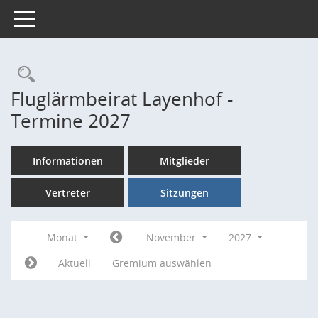
Toggle navigation
Rechercheauswahl
Fluglärmbeirat Layenhof -
Termine 2027
Informationen
Mitglieder
Vertreter
Sitzungen
Monat
November
2027
Aktuell
Gremium auswählen