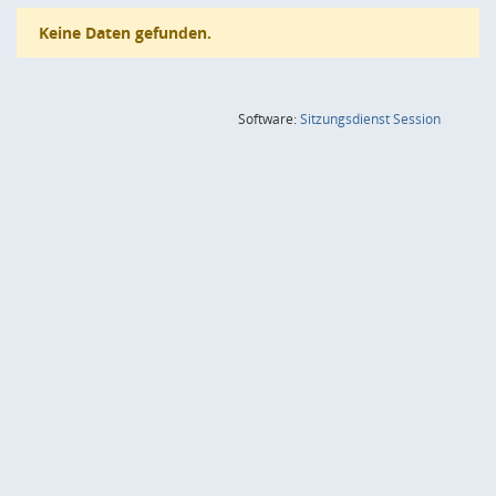
Keine Daten gefunden.
(Wird in
Software:
Sitzungsdienst
Session