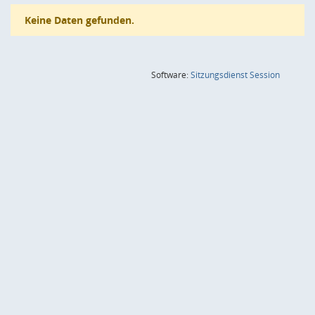
Keine Daten gefunden.
(Wird in
Software:
Sitzungsdienst
Session