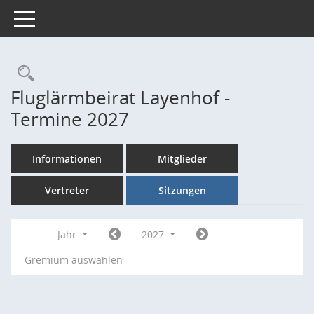
Toggle navigation
Rechercheauswahl
Fluglärmbeirat Layenhof -
Termine 2027
Informationen
Mitglieder
Vertreter
Sitzungen
Jahr
2027
Gremium auswählen