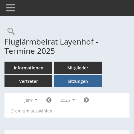
Toggle navigation
Rechercheauswahl
Fluglärmbeirat Layenhof -
Termine 2025
Informationen
Mitglieder
Vertreter
Sitzungen
Jahr
2025
Gremium auswählen