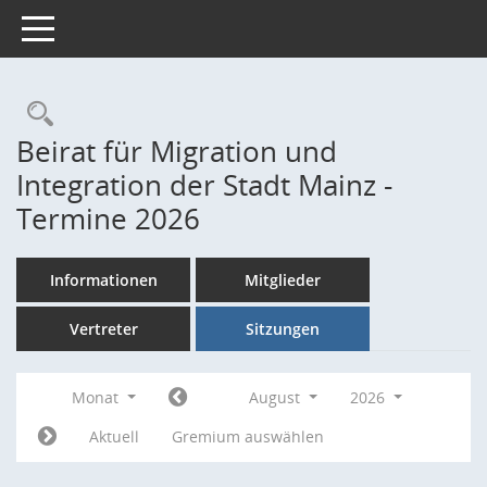
Toggle navigation
Rechercheauswahl
Beirat für Migration und
Integration der Stadt Mainz -
Termine 2026
Informationen
Mitglieder
Vertreter
Sitzungen
Monat
August
2026
Aktuell
Gremium auswählen