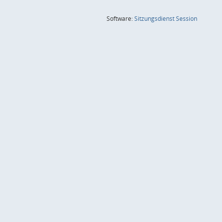
(Wird in
Software:
Sitzungsdienst
Session