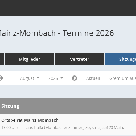
Mainz-Mombach - Termine 2026
Mitglieder
Vertreter
Sitzung
August
2026
Aktuell
Gremium au
Sitzung
Ortsbeirat Mainz-Mombach
19:00 Uhr
Haus Haifa (Mombacher Zimmer), Zeystr. 5, 55120 Mainz