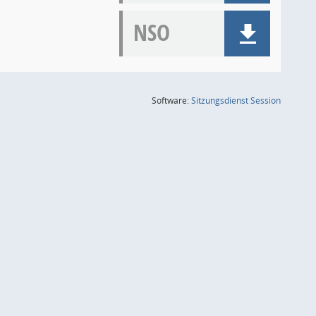
NSO
(Wird in
Software:
Sitzungsdienst
Session