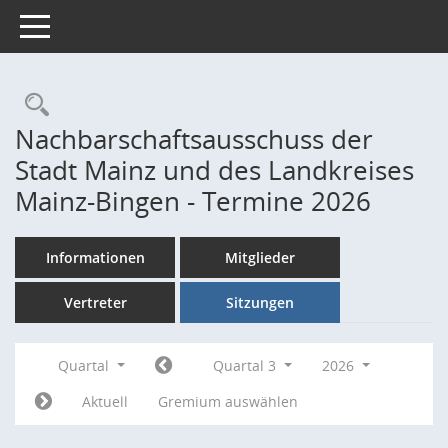
Toggle navigation
Rechercheauswahl
Nachbarschaftsausschuss der
Stadt Mainz und des Landkreises
Mainz-Bingen - Termine 2026
Informationen
Mitglieder
Vertreter
Sitzungen
Quartal
Quartal 3
2026
Aktuell
Gremium auswählen