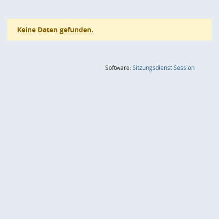
Keine Daten gefunden.
(Wird in
Software:
Sitzungsdienst
Session