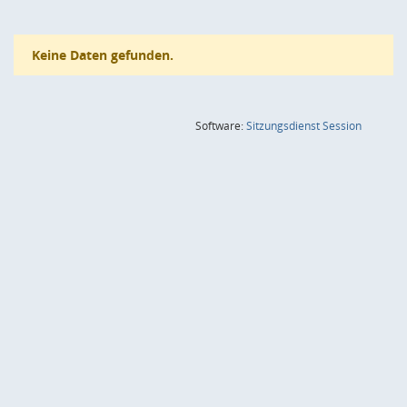
Keine Daten gefunden.
(Wird in
Software:
Sitzungsdienst
Session