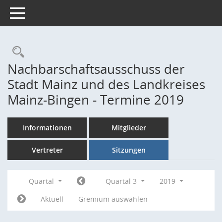
Toggle navigation
Rechercheauswahl
Nachbarschaftsausschuss der
Stadt Mainz und des Landkreises
Mainz-Bingen - Termine 2019
Informationen
Mitglieder
Vertreter
Sitzungen
Quartal
Quartal 3
2019
Aktuell
Gremium auswählen