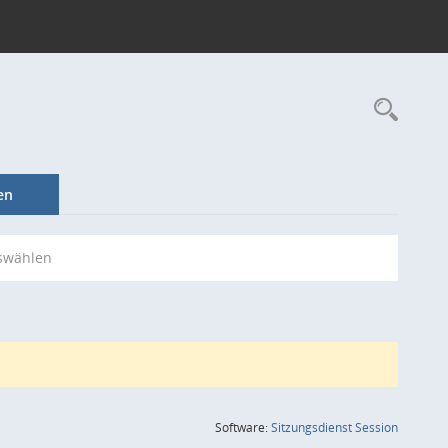
Rec
en
swählen
(Wird in
Software:
Sitzungsdienst
Session