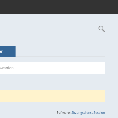
Rec
en
swählen
(Wird in
Software:
Sitzungsdienst
Session