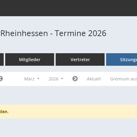
 Rheinhessen - Termine 2026
Mitglieder
Vertreter
Sitzung
März
2026
Aktuell
Gremium au
den.