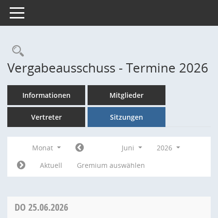
Toggle navigation
Rechercheauswahl
Vergabeausschuss - Termine 2026
Informationen
Mitglieder
Vertreter
Sitzungen
Monat
Juni
2026
Aktuell
Gremium auswählen
DO
25.06.2026