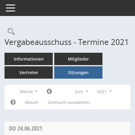
Toggle navigation
Rechercheauswahl
Vergabeausschuss - Termine 2021
Informationen
Mitglieder
Vertreter
Sitzungen
Monat
Juni
2021
Aktuell
Gremium auswählen
DO
24.06.2021