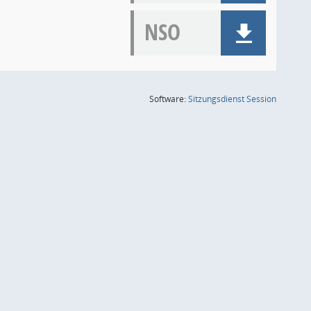
NSO
(Wird in
Software:
Sitzungsdienst
Session