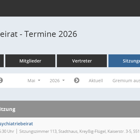
beirat - Termine 2026
Mitglieder
Vertreter
Sitzung
Mai
2026
Aktuell
Gremium au
itzung
sychiatriebeirat
6:30 Uhr
Sitzungszimmer 113, Stadthaus, Kreyßig-Flügel, Kaiserstr. 3-5, 55