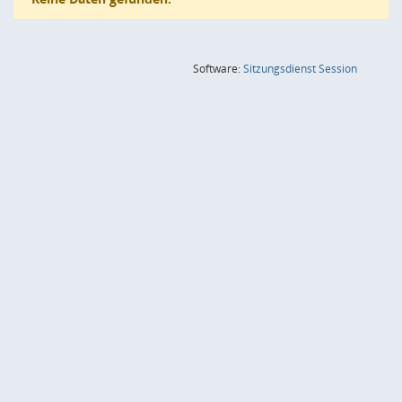
(Wird in
Software:
Sitzungsdienst
Session