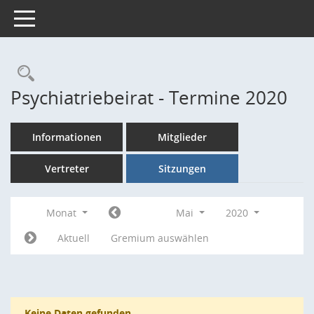
Toggle navigation
Rechercheauswahl
Psychiatriebeirat - Termine 2020
Informationen
Mitglieder
Vertreter
Sitzungen
Monat
Mai
2020
Aktuell
Gremium auswählen
Keine Daten gefunden.