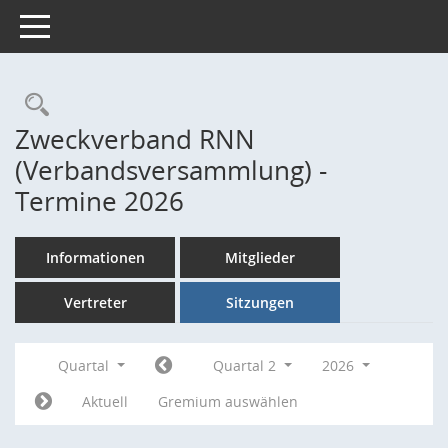
Toggle navigation
Rechercheauswahl
Zweckverband RNN
(Verbandsversammlung) -
Termine 2026
Informationen
Mitglieder
Vertreter
Sitzungen
Quartal
Quartal 2
2026
Aktuell
Gremium auswählen