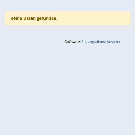
Keine Daten gefunden.
(Wird in
Software:
Sitzungsdienst
Session