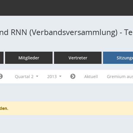
nd RNN (Verbandsversammlung) - T
Mitglieder
Vertreter
Sitzung
Quartal 2
2013
Aktuell
Gremium au
den.