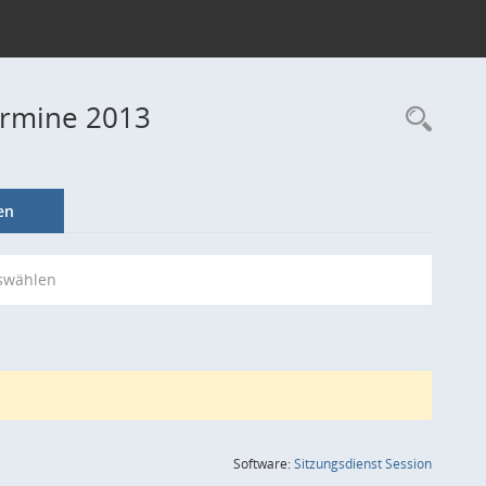
ermine 2013
Rec
en
swählen
(Wird in
Software:
Sitzungsdienst
Session