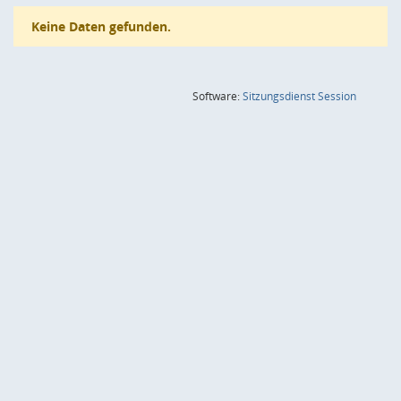
Keine Daten gefunden.
(Wird in
Software:
Sitzungsdienst
Session