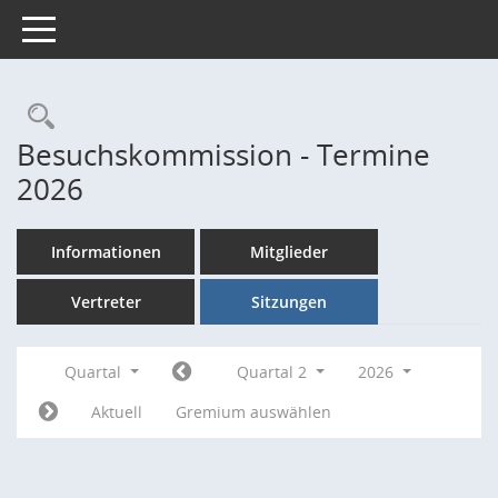
Toggle navigation
Rechercheauswahl
Besuchskommission - Termine
2026
Informationen
Mitglieder
Vertreter
Sitzungen
Quartal
Quartal 2
2026
Aktuell
Gremium auswählen