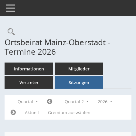
Toggle navigation
Rechercheauswahl
Ortsbeirat Mainz-Oberstadt -
Termine 2026
Informationen
Mitglieder
Vertreter
Sitzungen
Quartal
Quartal 2
2026
Aktuell
Gremium auswählen