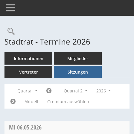
Toggle navigation
Rechercheauswahl
Stadtrat - Termine 2026
Informationen
Mitglieder
Vertreter
Sitzungen
Quartal
Quartal 2
2026
Aktuell
Gremium auswählen
MI
06.05.2026