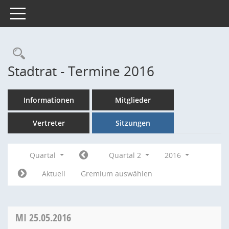
Toggle navigation
Rechercheauswahl
Stadtrat - Termine 2016
Informationen
Mitglieder
Vertreter
Sitzungen
Quartal
Quartal 2
2016
Aktuell
Gremium auswählen
MI
25.05.2016