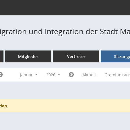
igration und Integration der Stadt M
Mitglieder
Vertreter
Sitzung
Januar
2026
Aktuell
Gremium au
den.