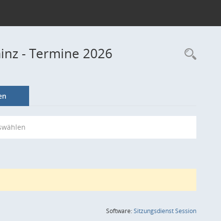
ainz - Termine 2026
Rec
en
swählen
(Wird in
Software:
Sitzungsdienst
Session