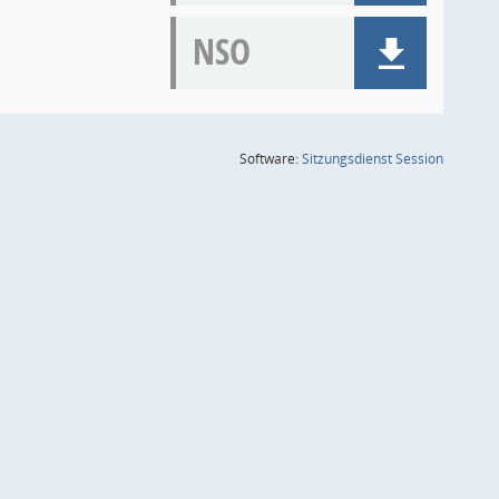
NSO
(Wird in
Software:
Sitzungsdienst
Session