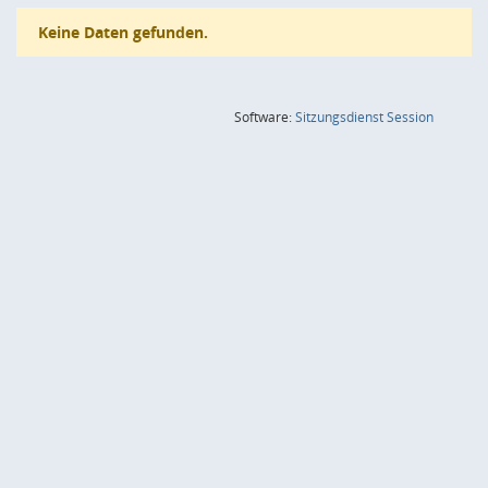
Keine Daten gefunden.
(Wird in
Software:
Sitzungsdienst
Session