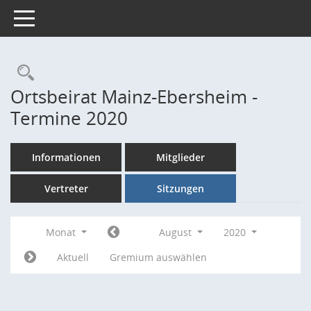
Toggle navigation
Rechercheauswahl
Ortsbeirat Mainz-Ebersheim -
Termine 2020
Informationen
Mitglieder
Vertreter
Sitzungen
Monat
August
2020
Aktuell
Gremium auswählen