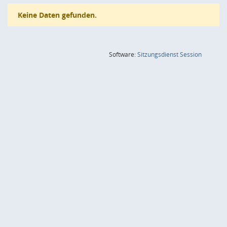
Keine Daten gefunden.
(Wird in
Software:
Sitzungsdienst
Session