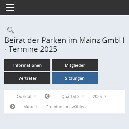
Toggle navigation
Rechercheauswahl
Beirat der Parken im Mainz GmbH
- Termine 2025
Informationen
Mitglieder
Vertreter
Sitzungen
Quartal
Quartal 3
2025
Aktuell
Gremium auswählen