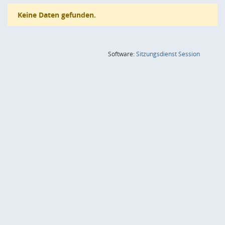
Keine Daten gefunden.
(Wird in
Software:
Sitzungsdienst
Session