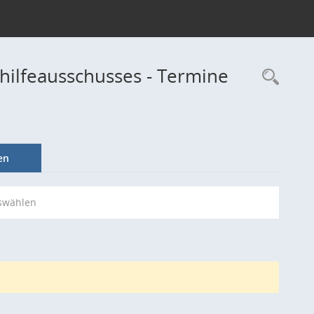
hilfeausschusses - Termine
Rec
en
swählen