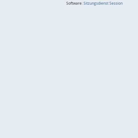
(Wird in
Software:
Sitzungsdienst
Session