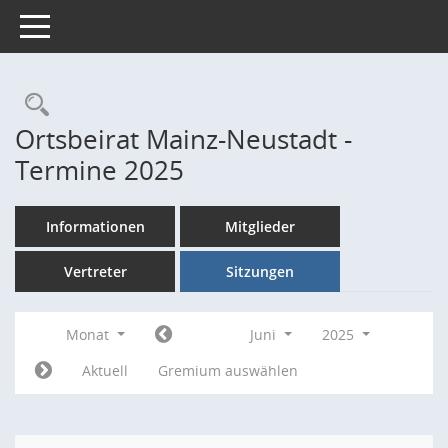
Toggle navigation
Rechercheauswahl
Ortsbeirat Mainz-Neustadt -
Termine 2025
Informationen
Mitglieder
Vertreter
Sitzungen
Monat
Juni
2025
Aktuell
Gremium auswählen