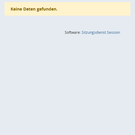
Keine Daten gefunden.
(Wird in
Software:
Sitzungsdienst
Session