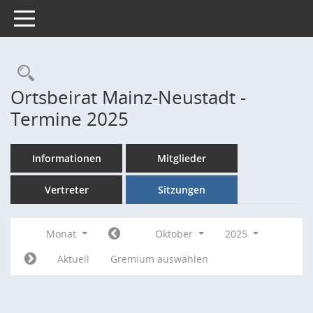
Toggle navigation
Rechercheauswahl
Ortsbeirat Mainz-Neustadt -
Termine 2025
Informationen
Mitglieder
Vertreter
Sitzungen
Monat
Oktober
2025
Aktuell
Gremium auswählen