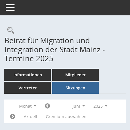
Toggle navigation
Rechercheauswahl
Beirat für Migration und
Integration der Stadt Mainz -
Termine 2025
Informationen
Mitglieder
Vertreter
Sitzungen
Monat
Juni
2025
Aktuell
Gremium auswählen