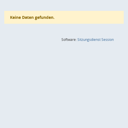
Keine Daten gefunden.
(Wird in
Software:
Sitzungsdienst
Session