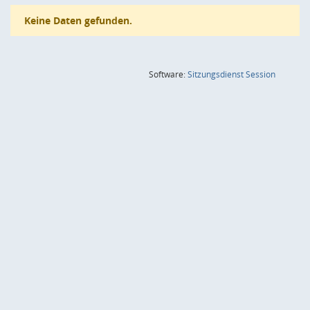
Keine Daten gefunden.
(Wird in
Software:
Sitzungsdienst
Session