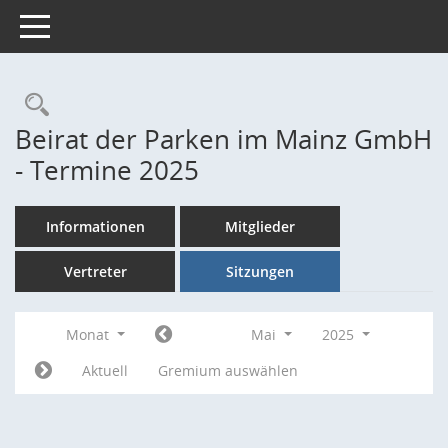
Toggle navigation
Rechercheauswahl
Beirat der Parken im Mainz GmbH
- Termine 2025
Informationen
Mitglieder
Vertreter
Sitzungen
Monat
Mai
2025
Aktuell
Gremium auswählen