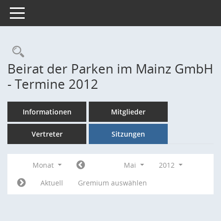
Toggle navigation
Rechercheauswahl
Beirat der Parken im Mainz GmbH
- Termine 2012
Informationen
Mitglieder
Vertreter
Sitzungen
Monat
Mai
2012
Aktuell
Gremium auswählen