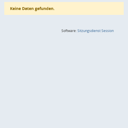
Keine Daten gefunden.
(Wird in
Software:
Sitzungsdienst
Session