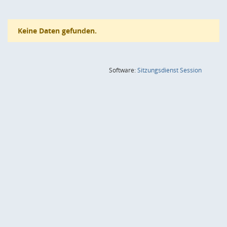
Keine Daten gefunden.
(Wird in
Software:
Sitzungsdienst
Session