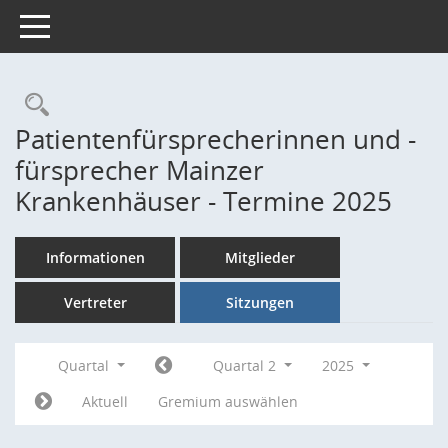
Toggle navigation
Rechercheauswahl
Patientenfürsprecherinnen und -
fürsprecher Mainzer
Krankenhäuser - Termine 2025
Informationen
Mitglieder
Vertreter
Sitzungen
Quartal
Quartal 2
2025
Aktuell
Gremium auswählen