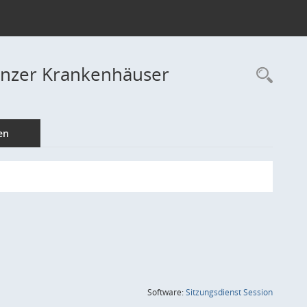
inzer Krankenhäuser
Rec
en
(Wird in
Software:
Sitzungsdienst
Session