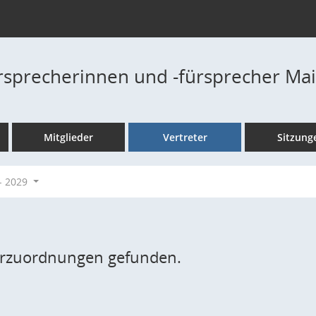
rsprecherinnen und -fürsprecher Ma
Mitglieder
Vertreter
Sitzung
- 2029
erzuordnungen gefunden.