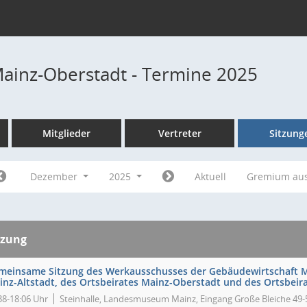
Mainz-Oberstadt - Termine 2025
Mitglieder
Vertreter
Sitzung
Dezember
2025
Aktuell
Gremium au
tzung
meinsame Sitzung des Werkausschusses der Gebäudewirtschaft Ma
inz-Altstadt, des Ortsbeirates Mainz-Oberstadt und des Ortsbei
38-18:06 Uhr
Steinhalle, Landesmuseum Mainz, Eingang Große Bleiche 49-