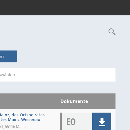
Rec
en
swählen
Dokumente
inz, des Ortsbeirates
EO
rates Mainz-Weisenau
51, 55116 Mainz