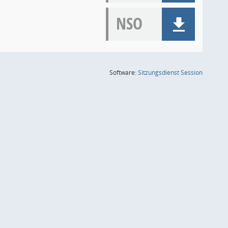
NSO
(Wird in
Software:
Sitzungsdienst
Session