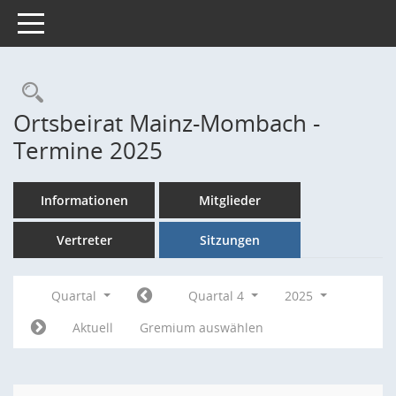
Toggle navigation
Rechercheauswahl
Ortsbeirat Mainz-Mombach -
Termine 2025
Informationen
Mitglieder
Vertreter
Sitzungen
Quartal
Quartal 4
2025
Aktuell
Gremium auswählen