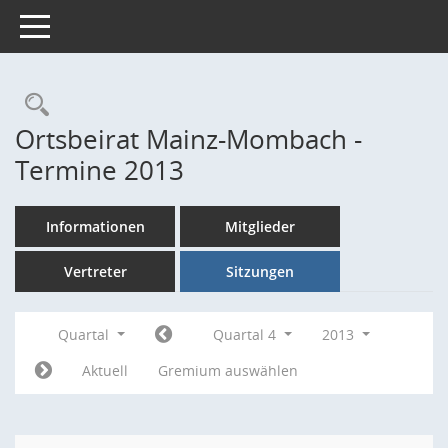
Toggle navigation
Rechercheauswahl
Ortsbeirat Mainz-Mombach -
Termine 2013
Informationen
Mitglieder
Vertreter
Sitzungen
Quartal
Quartal 4
2013
Aktuell
Gremium auswählen