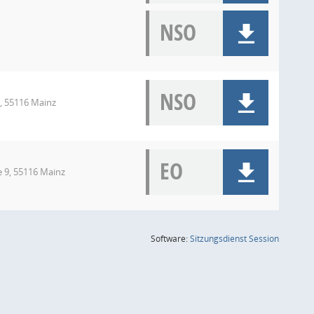
NSO
NSO
9, 55116 Mainz
EO
ee 9, 55116 Mainz
(Wird in
Software:
Sitzungsdienst
Session