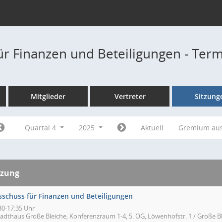
ür Finanzen und Beteiligungen - Ter
Mitglieder
Vertreter
Sitzung
Quartal 4
2025
Aktuell
Gremium au
tzung
sschuss für Finanzen und Beteiligungen
30-17:35 Uhr
tadthaus Große Bleiche, Konferenzraum 1-4, 5. OG, Löwenhofstr. 1 / Große Bl