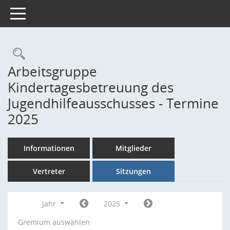
Toggle navigation
Rechercheauswahl
Arbeitsgruppe
Kindertagesbetreuung des
Jugendhilfeausschusses - Termine
2025
Informationen
Mitglieder
Vertreter
Sitzungen
Jahr
2025
Gremium auswählen