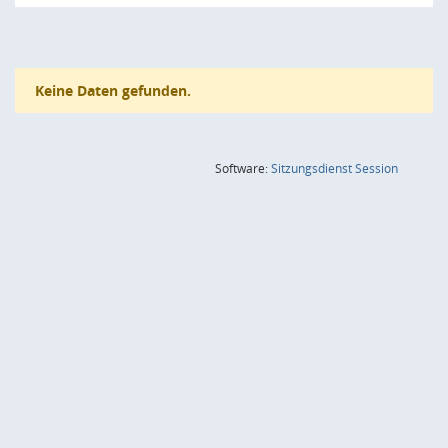
Keine Daten gefunden.
(Wird in
Software:
Sitzungsdienst
Session