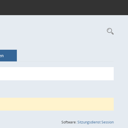
Rec
en
(Wird in
Software:
Sitzungsdienst
Session