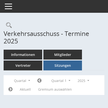
Toggle navigation
Rechercheauswahl
Verkehrsausschuss - Termine
2025
Informationen
Mitglieder
Vertreter
Sitzungen
Quartal
Quartal 1
2025
Aktuell
Gremium auswählen