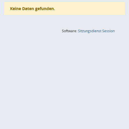
Keine Daten gefunden.
(Wird in
Software:
Sitzungsdienst
Session