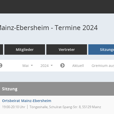
Mainz-Ebersheim - Termine 2024
Mitglieder
Vertreter
Sitzung
Mai
2024
Aktuell
Gremium au
Sitzung
Ortsbeirat Mainz-Ebersheim
19:00-20:10 Uhr
Töngeshalle, Schulrat-Spang-Str. 8, 55129 Mainz