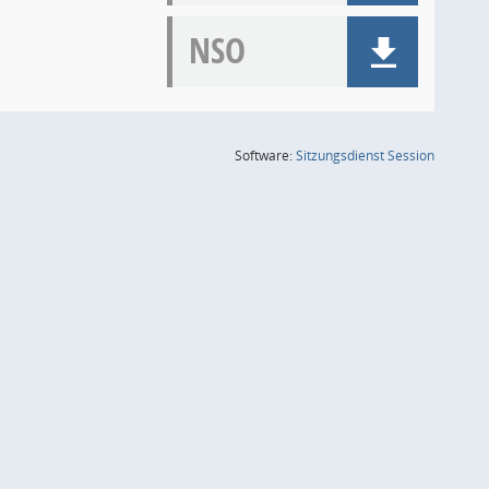
NSO
(Wird in
Software:
Sitzungsdienst
Session