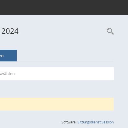
 2024
Rec
en
swählen
(Wird in
Software:
Sitzungsdienst
Session